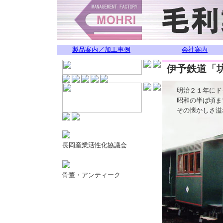
製品案内／加工事例
会社案内
伊予鉄道「
明治２１年にド
昭和の半ば頃ま
その懐かしさ溢
長岡産業活性化協議会
骨董・アンティーク