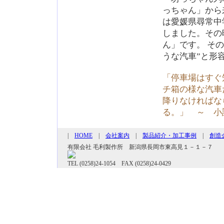
っちゃん」から
は愛媛県尋常中
しました。その
ん」です。 そ
うな汽車”と形
「停車場はすぐ
チ箱の様な汽車
降りなければな
る。」 ～ 小
|
HOME
|
会社案内
|
製品紹介・加工事例
|
創造
有限会社 毛利製作所 新潟県長岡市東高見１－１－７
TEL (0258)24-1054 FAX (0258)24-0429